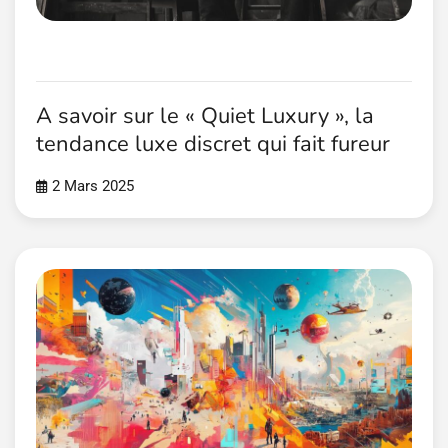
A savoir sur le « Quiet Luxury », la
tendance luxe discret qui fait fureur
2 Mars 2025