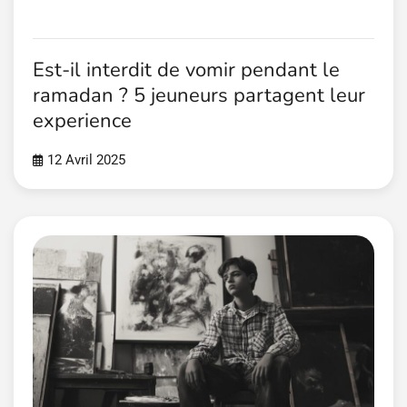
Est-il interdit de vomir pendant le
ramadan ? 5 jeuneurs partagent leur
experience
12 Avril 2025