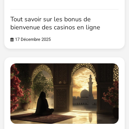
Tout savoir sur les bonus de
bienvenue des casinos en ligne
17 Décembre 2025