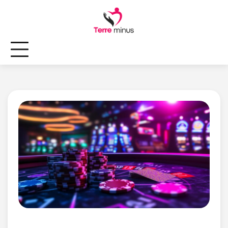
Skip
to
content